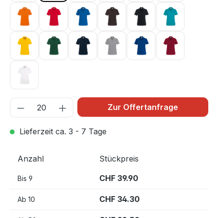
orange 027
rot 002
royalblau 010
schokolade 022
schwarz 005
smaragd 012
sonne 035
tanne 072
tinte 034
titan 043
ultramarinblau 129
weinrot 017
weiß 001
Zur Offertanfrage
Lieferzeit ca. 3 - 7 Tage
Anzahl
Stückpreis
CHF 39.90
Bis
9
CHF 34.30
Ab
10