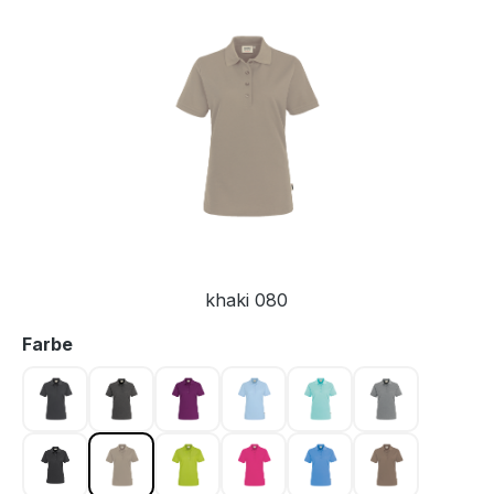
Bildergalerie überspringen
khaki 080
auswählen
Farbe
anthrazit 028
anthrazit meliert 328
aubergine 118
eisblau 020
eisgrün 059
grau meliert 
karbongrau 064
khaki 080
kiwi 040
magenta 122
malibublau 041
nougat 128