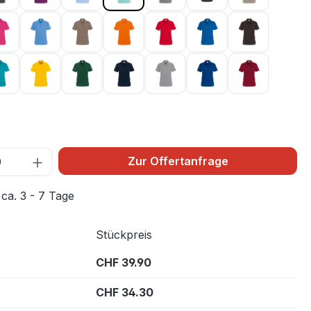
0
magenta 122
malibublau 041
nougat 128
orange 027
rot 002
royalblau 010
schokolade
 005
smaragd 012
sonne 035
tanne 072
tinte 034
titan 043
ultramarinblau 129
weinrot 017
1
Zur Offertanfrage
 ca. 3 - 7 Tage
Stückpreis
CHF 39.90
CHF 34.30