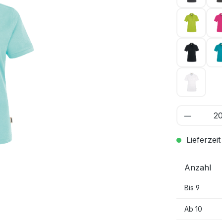
kiwi 04
schwarz
weiß 00
Lieferzeit
Anzahl
Bis
9
Ab
10