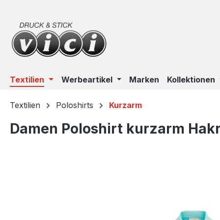
m Hauptinhalt springen
Zur Suche springen
Zur Hauptnavigation springen
Textilien
Werbeartikel
Marken
Kollektionen
Textilien
Poloshirts
Kurzarm
Damen Poloshirt kurzarm Hak
Bildergalerie überspringen