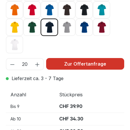
orange 027
rot 002
royalblau 010
schokolade 022
schwarz 005
smaragd 012
sonne 035
tanne 072
tinte 034
titan 043
ultramarinblau 129
weinrot 017
weiß 001
Zur Offertanfrage
Lieferzeit ca. 3 - 7 Tage
Anzahl
Stückpreis
CHF 39.90
Bis
9
CHF 34.30
Ab
10