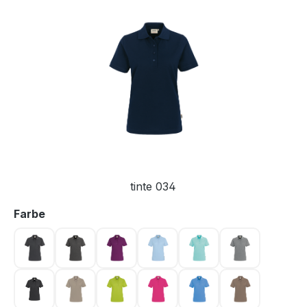
Bildergalerie überspringen
tinte 034
auswählen
Farbe
anthrazit 028
anthrazit meliert 328
aubergine 118
eisblau 020
eisgrün 059
grau meliert 
karbongrau 064
khaki 080
kiwi 040
magenta 122
malibublau 041
nougat 128