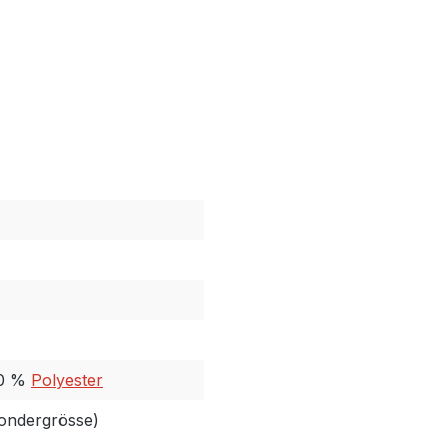
50 %
Polyester
Sondergrösse)