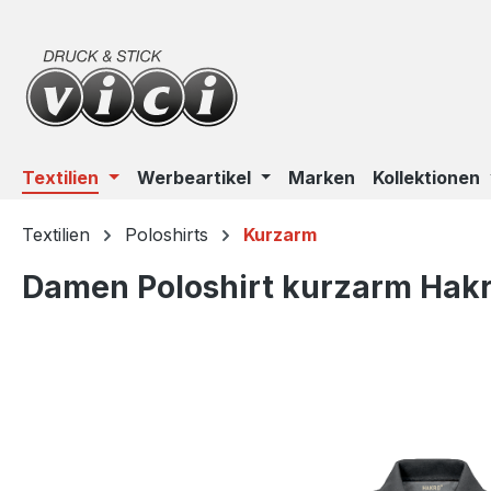
m Hauptinhalt springen
Zur Suche springen
Zur Hauptnavigation springen
Textilien
Werbeartikel
Marken
Kollektionen
Textilien
Poloshirts
Kurzarm
Damen Poloshirt kurzarm Hakr
Bildergalerie überspringen