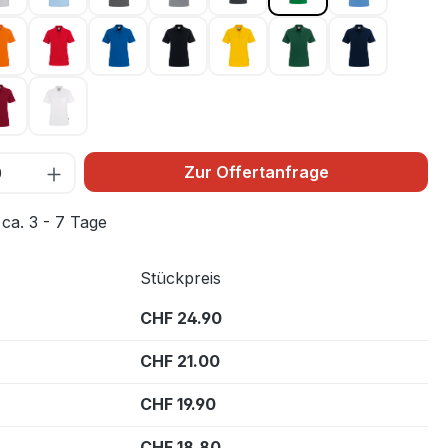
003
orange 027
rot 002
royalblau 010
schwarz 005
sonne 035
tanne 072
tinte 034
3
weinrot 017
weiß 001
Zur Offertanfrage
 ca. 3 - 7 Tage
Stückpreis
CHF 24.90
CHF 21.00
CHF 19.90
CHF 18.80