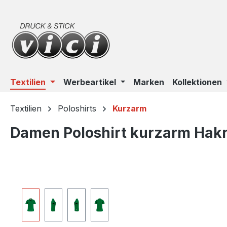
m Hauptinhalt springen
Zur Suche springen
Zur Hauptnavigation springen
Textilien
Werbeartikel
Marken
Kollektionen
Textilien
Poloshirts
Kurzarm
Damen Poloshirt kurzarm Hakro
Bildergalerie überspringen