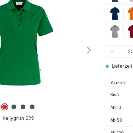
marine 
titan 04
Lieferzeit
Anzahl
Bis
9
Ab
10
kellygrün 029
Ab
50
Ab
100