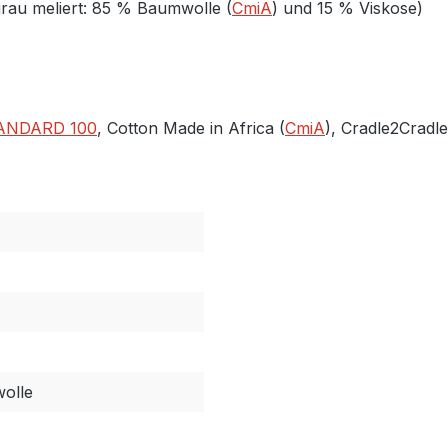
grau meliert: 85 % Baumwolle (
CmiA
) und 15 % Viskose)
ANDARD 100
, Cotton Made in Africa (
CmiA
), Cradle2Cradl
olle