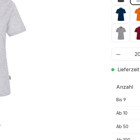
marine 
titan 04
Lieferzeit
Anzahl
Bis
9
Ab
10
4
Ab
50
Ab
100