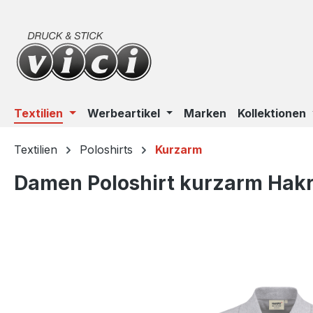
m Hauptinhalt springen
Zur Suche springen
Zur Hauptnavigation springen
Textilien
Werbeartikel
Marken
Kollektionen
Textilien
Poloshirts
Kurzarm
Damen Poloshirt kurzarm Hakro
Bildergalerie überspringen