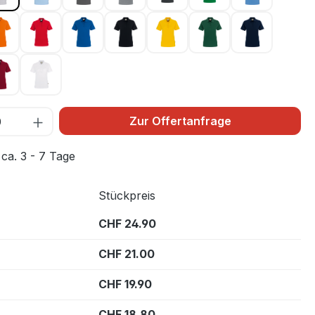
003
orange 027
rot 002
royalblau 010
schwarz 005
sonne 035
tanne 072
tinte 034
3
weinrot 017
weiß 001
Zur Offertanfrage
 ca. 3 - 7 Tage
Stückpreis
CHF 24.90
CHF 21.00
CHF 19.90
CHF 18.80