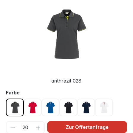
Bildergalerie überspringen
anthrazit 028
auswählen
Farbe
anthrazit 028
rotschwarz 002
royalblauweiß 010
schwarzsilber 005
tinterot 034
weißrot 001
Zur Offertanfrage