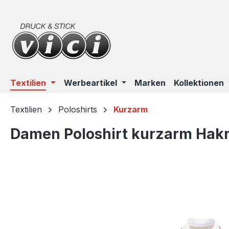
m Hauptinhalt springen
Zur Suche springen
Zur Hauptnavigation springen
Textilien
Werbeartikel
Marken
Kollektionen
Textilien
Poloshirts
Kurzarm
Damen Poloshirt kurzarm Hakr
Bildergalerie überspringen