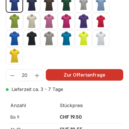
Dunkel Blau 56
Dunkel Marine 580
Dunkelmocca 825
Flaschengrün 68
Graumeliert 95
Hellblau 57
Hellgrün 67
Hellkhaki 815
Hellpink 250
Kirsche 300
Lila 44
Rot 35
Royal Blau 55
Schwarz 99
Silber 94
Türkis 54
Warnschutz Grün 6
Weiss 00
Zitrone 10
Zur Offertanfrage
Lieferzeit ca. 3 - 7 Tage
Anzahl
Stückpreis
CHF 19.50
Bis
9