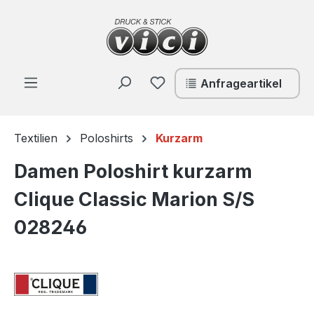
Zum Hauptinhalt springen
Du hast 0 Produkte auf de
Anfrageartikel
Textilien
Poloshirts
Kurzarm
Damen Poloshirt kurzarm
Clique Classic Marion S/S
028246