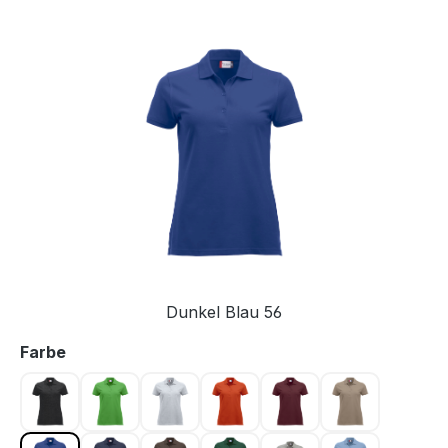
Bildergalerie überspringen
Dunkel Blau 56
auswählen
Farbe
Anthrazit meliert 955
Apfelgrün 605
Asche 92
Blutorange 18
Bordeaux 38
Caffe Latte 