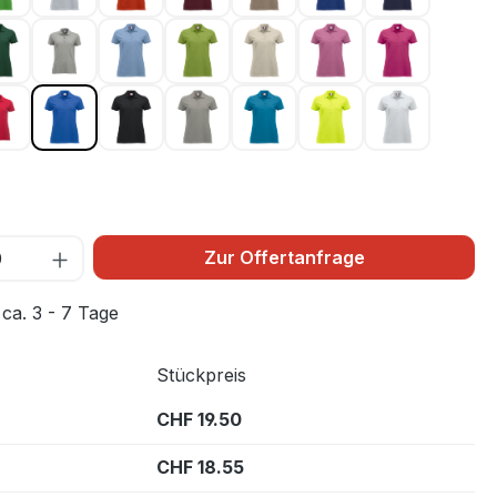
mocca 825
Flaschengrün 68
Graumeliert 95
Hellblau 57
Hellgrün 67
Hellkhaki 815
Hellpink 250
Kirsche 300
Rot 35
Royal Blau 55
Schwarz 99
Silber 94
Türkis 54
Warnschutz Grün 
Weiss 00
10
Zur Offertanfrage
 ca. 3 - 7 Tage
Stückpreis
CHF 19.50
CHF 18.55