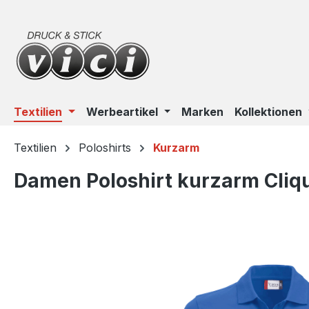
m Hauptinhalt springen
Zur Suche springen
Zur Hauptnavigation springen
Textilien
Werbeartikel
Marken
Kollektionen
Textilien
Poloshirts
Kurzarm
Damen Poloshirt kurzarm Cliq
Bildergalerie überspringen