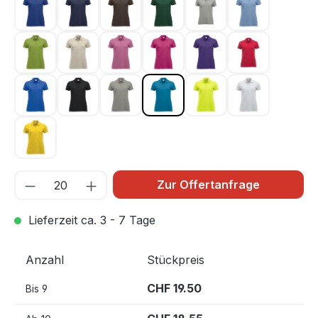
Dunkel Blau 56
Dunkel Marine 580
Dunkelmocca 825
Flaschengrün 68
Graumeliert 95
Hellblau 57
Hellgrün 67
Hellkhaki 815
Hellpink 250
Kirsche 300
Lila 44
Rot 35
Royal Blau 55
Schwarz 99
Silber 94
Türkis 54
Warnschutz Grün 6
Weiss 00
Zitrone 10
Zur Offertanfrage
Lieferzeit ca. 3 - 7 Tage
Anzahl
Stückpreis
CHF 19.50
Bis
9