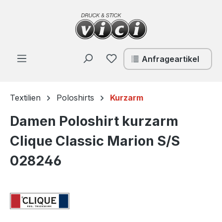
Zum Hauptinhalt springen
Du hast 0 Produkte auf de
Anfrageartikel
Textilien
Poloshirts
Kurzarm
Damen Poloshirt kurzarm
Clique Classic Marion S/S
028246