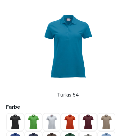
Bildergalerie überspringen
Türkis 54
auswählen
Farbe
Anthrazit meliert 955
Apfelgrün 605
Asche 92
Blutorange 18
Bordeaux 38
Caffe Latte 