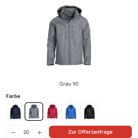
Bildergalerie überspringen
Grau 90
auswählen
Farbe
Dunkel Marine 580
Grau 90
Rot 35
Royalblau 55
Schwarz 99
Zur Offertanfrage