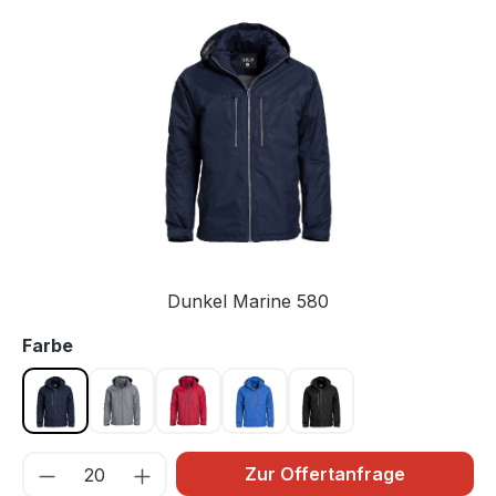
Bildergalerie überspringen
Dunkel Marine 580
auswählen
Farbe
Dunkel Marine 580
Grau 90
Rot 35
Royalblau 55
Schwarz 99
Zur Offertanfrage