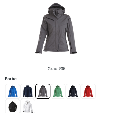
Bildergalerie überspringen
Grau 935
auswählen
Farbe
Blau 632
Dunkel Marine 616
Grau 935
Grün 728
Marine 600
Rot 400
Schwarz 900
Weiss 100