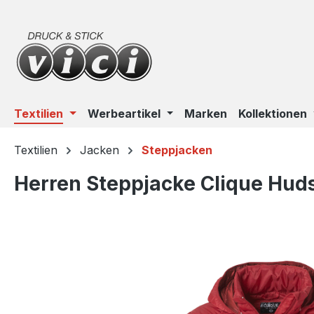
m Hauptinhalt springen
Zur Suche springen
Zur Hauptnavigation springen
Textilien
Werbeartikel
Marken
Kollektionen
Textilien
Jacken
Steppjacken
Herren Steppjacke Clique Hud
Bildergalerie überspringen