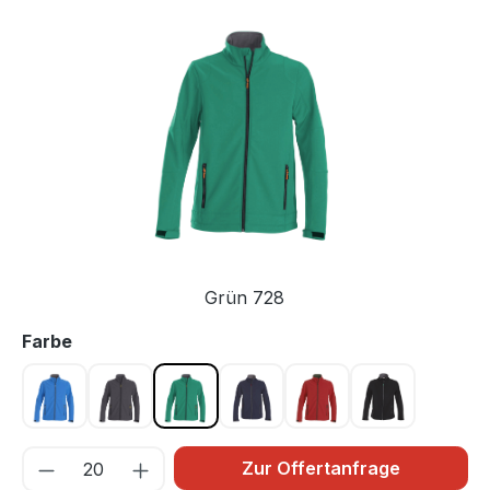
Bildergalerie überspringen
Grün 728
auswählen
Farbe
Blau 632
Grau 935
Grün 728
Marine 600
Rot 400
Schwarz 90
Zur Offertanfrage