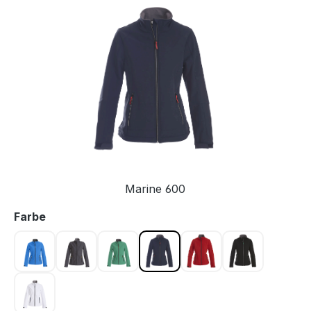
Bildergalerie überspringen
Marine 600
auswählen
Farbe
Blau 632
Grau 935
Grün 728
Marine 600
Rot 400
Schwarz 90
Weiss 100