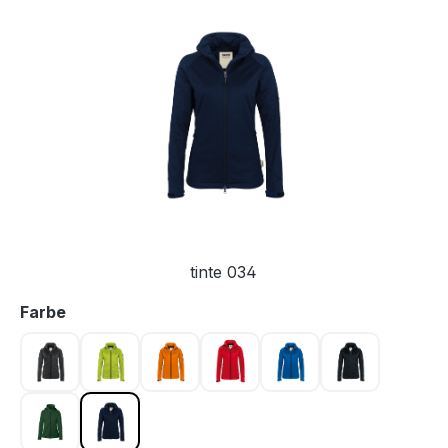
Bildergalerie überspringen
tinte 034
auswählen
Farbe
anthrazit 028
kiwi 040
orange 027
rot 002
royalblau 010
schwarz 005
tanne 072
tinte 034