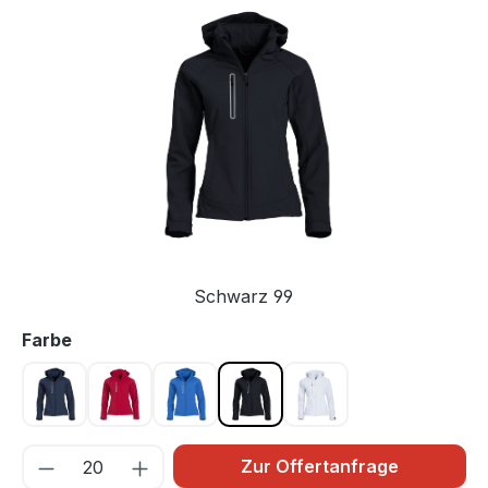
Bildergalerie überspringen
Schwarz 99
auswählen
Farbe
Dunkel Marine 580
Red 35
Royal blue 55
Schwarz 99
Weiss 00
Zur Offertanfrage