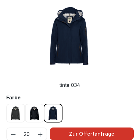
Bildergalerie überspringen
tinte 034
auswählen
Farbe
anthrazit 028
schwarz 005
tinte 034
Zur Offertanfrage