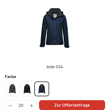
Bildergalerie überspringen
tinte 034
auswählen
Farbe
anthrazit 028
schwarz 005
tinte 034
Zur Offertanfrage