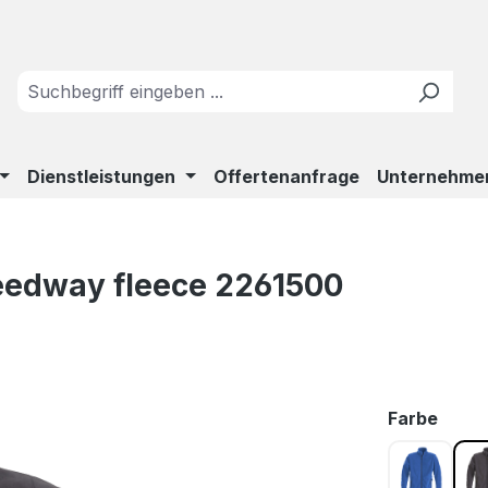
Dienstleistungen
Offertenanfrage
Unternehme
peedway fleece 2261500
ausw
Farbe
Blau 63