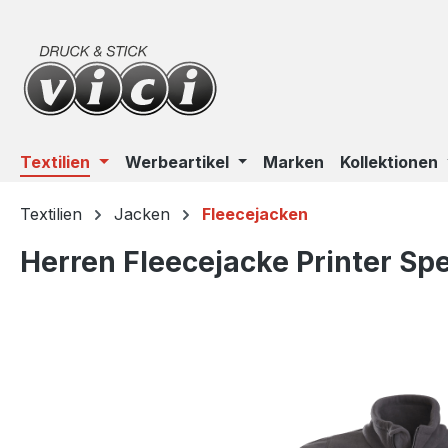
m Hauptinhalt springen
Zur Suche springen
Zur Hauptnavigation springen
Textilien
Werbeartikel
Marken
Kollektionen
Textilien
Jacken
Fleecejacken
Herren Fleecejacke Printer S
Bildergalerie überspringen