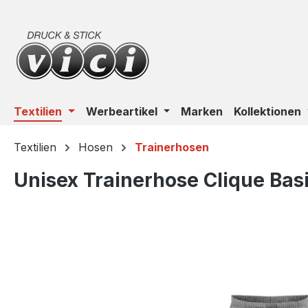
m Hauptinhalt springen
Zur Suche springen
Zur Hauptnavigation springen
Textilien
Werbeartikel
Marken
Kollektionen
Textilien
Hosen
Trainerhosen
Unisex Trainerhose Clique Bas
Bildergalerie überspringen