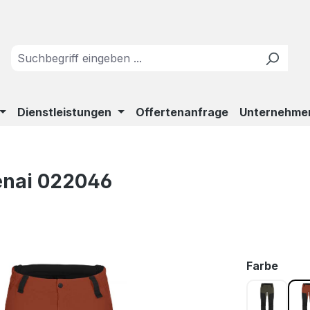
Dienstleistungen
Offertenanfrage
Unternehme
enai 022046
ausw
Farbe
Nebelgr