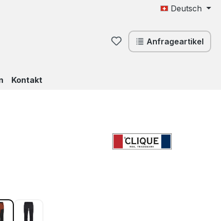
Deutsch
Du hast 0 Produkte auf d
Anfrageartikel
n
Kontakt
ählen
ün 75
Orange 19
Schwarz 99