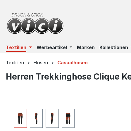
m Hauptinhalt springen
Zur Suche springen
Zur Hauptnavigation springen
Textilien
Werbeartikel
Marken
Kollektionen
Textilien
Hosen
Casualhosen
Herren Trekkinghose Clique K
Bildergalerie überspringen