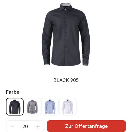
Bildergalerie überspringen
BLACK 905
auswählen
Farbe
BLACK 905
GREY/BLACK 955
SKY BLUE/NAVY 505
WHITE/SKY BLUE 105
Zur Offertanfrage