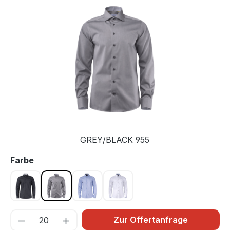
Bildergalerie überspringen
GREY/BLACK 955
auswählen
Farbe
BLACK 905
GREY/BLACK 955
SKY BLUE/NAVY 505
WHITE/SKY BLUE 105
Zur Offertanfrage