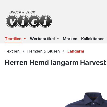
m Hauptinhalt springen
Zur Suche springen
Zur Hauptnavigation springen
Textilien
Werbeartikel
Marken
Kollektionen
Textilien
Hemden & Blusen
Langarm
Herren Hemd langarm Harvest 
Bildergalerie überspringen