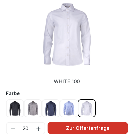
Bildergalerie überspringen
WHITE 100
auswählen
Farbe
BLACK 900
Grau 955
NAVY 600
SKY BLUE 500
WHITE 100
Zur Offertanfrage