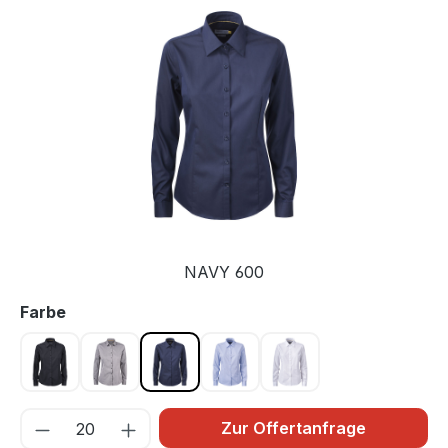
Bildergalerie überspringen
NAVY 600
auswählen
Farbe
BLACK 900
Grau 955
NAVY 600
SKY BLUE 500
WHITE 100
Zur Offertanfrage