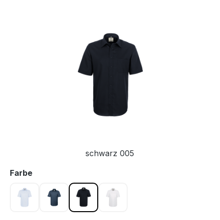
Bildergalerie überspringen
schwarz 005
auswählen
Farbe
himmelblau 025
marine 003
schwarz 005
weiß 001