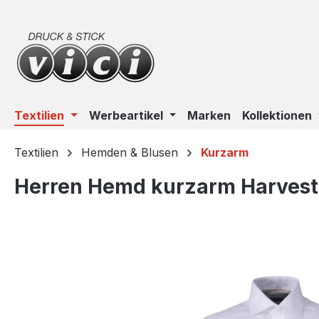
m Hauptinhalt springen
Zur Suche springen
Zur Hauptnavigation springen
Textilien
Werbeartikel
Marken
Kollektionen
Textilien
Hemden & Blusen
Kurzarm
Herren Hemd kurzarm Harvest 
Bildergalerie überspringen