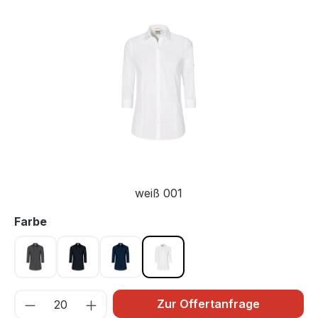
Bildergalerie überspringen
weiß 001
auswählen
Farbe
anthrazit 028
schwarz 005
tinte 034
weiß 001
Zur Offertanfrage