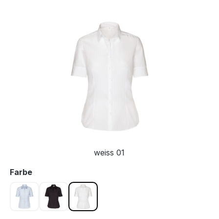
Bildergalerie überspringen
weiss 01
auswählen
Farbe
hellblau 12
schwarz 39
weiss 01