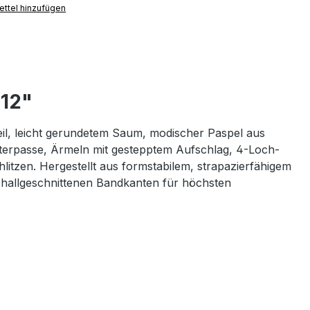
ttel hinzufügen
112"
eil, leicht gerundetem Saum, modischer Paspel aus
lterpasse, Ärmeln mit gestepptem Aufschlag, 4-Loch-
litzen. Hergestellt aus formstabilem, strapazierfähigem
challgeschnittenen Bandkanten für höchsten