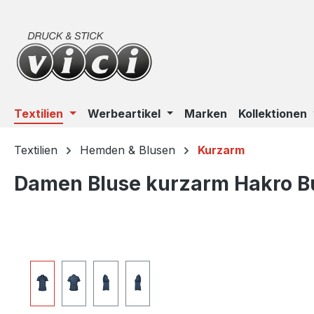
m Hauptinhalt springen
Zur Suche springen
Zur Hauptnavigation springen
Textilien
Werbeartikel
Marken
Kollektionen
Textilien
Hemden & Blusen
Kurzarm
Damen Bluse kurzarm Hakro Bu
Bildergalerie überspringen