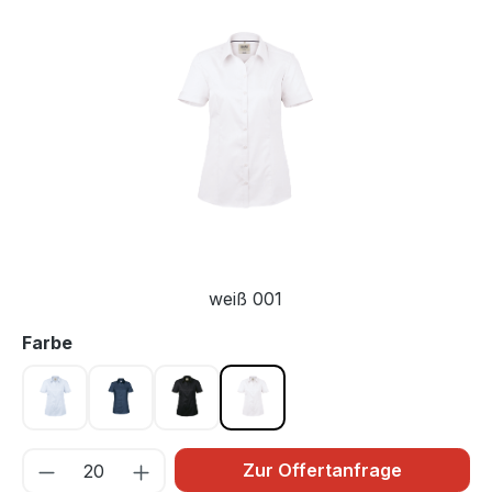
Bildergalerie überspringen
weiß 001
auswählen
Farbe
himmelblau 025
marine 003
schwarz 005
weiß 001
Zur Offertanfrage