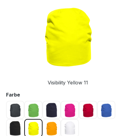
Bildergalerie überspringen
Visibility Yellow 11
auswählen
Farbe
Antrazit grau 955
Apfelgrün 605
Dunkel Marine 580
Kirsche 300
Red 35
Royal blue 5
Schwarz 99
Visibility Yellow 11
Visibility orange 170
White 00