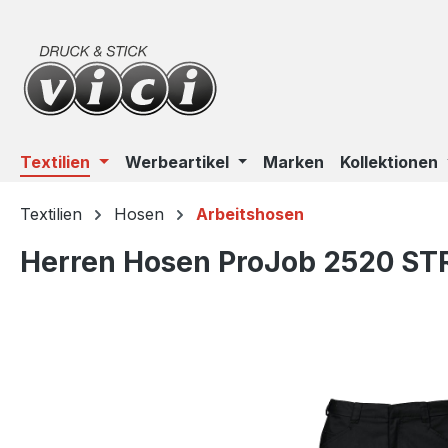
m Hauptinhalt springen
Zur Suche springen
Zur Hauptnavigation springen
Textilien
Werbeartikel
Marken
Kollektionen
Textilien
Hosen
Arbeitshosen
Herren Hosen ProJob 2520 S
Bildergalerie überspringen