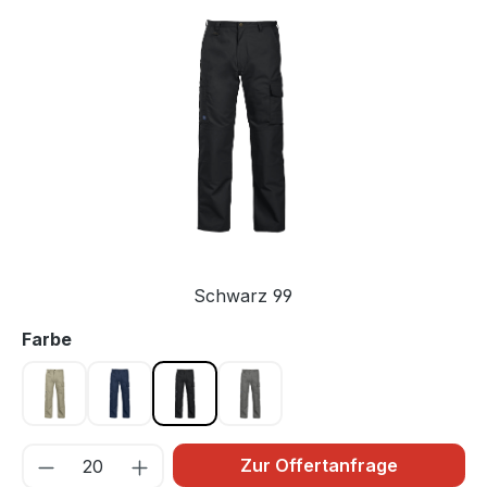
Bildergalerie überspringen
Schwarz 99
auswählen
Farbe
Khaki 82
Marine 58
Schwarz 99
Stone 83
Zur Offertanfrage