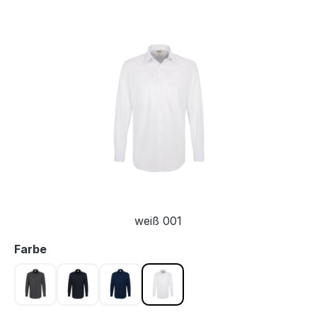
Bildergalerie überspringen
weiß 001
auswählen
Farbe
anthrazit 028
schwarz 005
tinte 034
weiß 001