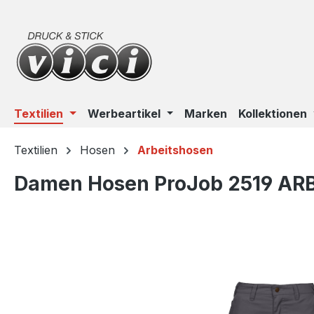
m Hauptinhalt springen
Zur Suche springen
Zur Hauptnavigation springen
Textilien
Werbeartikel
Marken
Kollektionen
Textilien
Hosen
Arbeitshosen
Damen Hosen ProJob 2519 AR
Bildergalerie überspringen