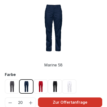
Bildergalerie überspringen
Marine 58
auswählen
Farbe
Grau 98
Marine 58
Rot 35
Schwarz 99
Weiss 00
Zur Offertanfrage