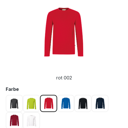
Bildergalerie überspringen
rot 002
auswählen
Farbe
karbongrau 064
kiwi 040
rot 002
royalblau 010
schwarz 005
tinte 034
weinrot 017
weiß 001