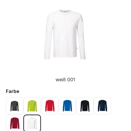
Bildergalerie überspringen
weiß 001
auswählen
Farbe
karbongrau 064
kiwi 040
rot 002
royalblau 010
schwarz 005
tinte 034
weinrot 017
weiß 001