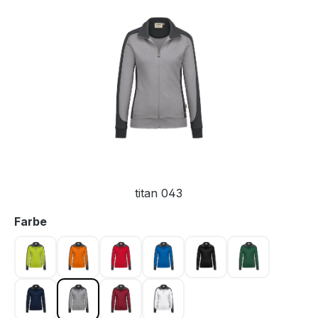
Bildergalerie überspringen
titan 043
auswählen
Farbe
kiwi 040
orange 027
rot 002
royalblau 010
schwarz 005
tanne 072
tinte 034
titan 043
weinrot 017
weiß 001